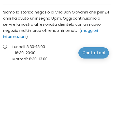
Siamo lo storico negozio di Villa San Giovanni che per 24
anni ha avuto un'insegna Upim. Oggi continuiamo a
servire la nostra affezionata clientela con un nuovo
negozio multimarca offrendo rinomat... (
maggiori
informazioni
)
Lunedì:
8:30-
13.00
|
16:30-
20:00
Contattaci
Martedì:
8:30-
13.00
|
16:30-
20:00
Mercoledì:
8:30-
13.00
|
16:30-
20:00
Giovedì:
8:30-
13.00
|
16:30-
20:00
Venerdì:
8:30-
13.00
|
16:30-
20:00
Sabato:
8:30-
13.00
|
16:30-
20:00