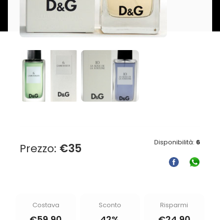
Disponibilità:
6
Prezzo:
€
35
Costava
Sconto
Risparmi
€
59,90
42%
€
24,90